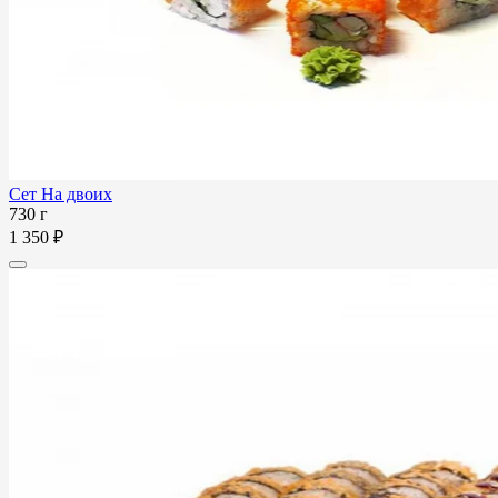
Сет На двоих
730 г
1 350 ₽