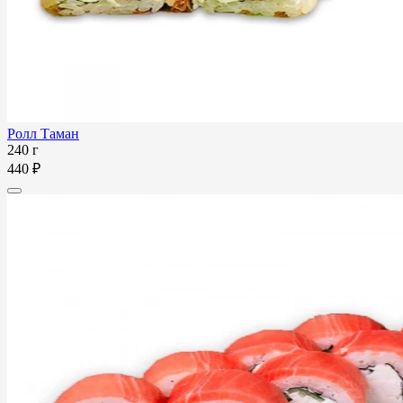
Ролл Таман
240 г
440 ₽