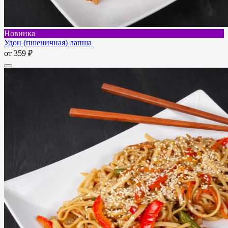
Новинка
Удон (пшеничная) лапша
от
359 ₽