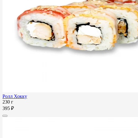
Ролл Хокку
230 г
395 ₽