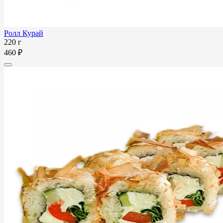
Ролл Курай
220 г
460 ₽