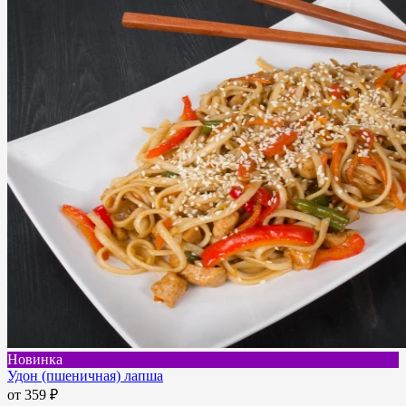
Новинка
Удон (пшеничная) лапша
от
359 ₽