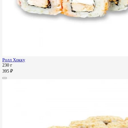
Ролл Хокку
230 г
395 ₽