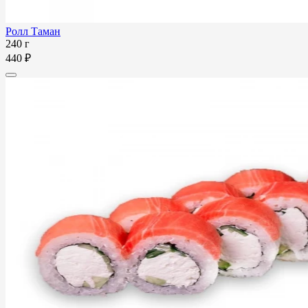
Ролл Таман
240 г
440 ₽