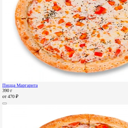
Пицца Маргарита
390 г
от
470 ₽